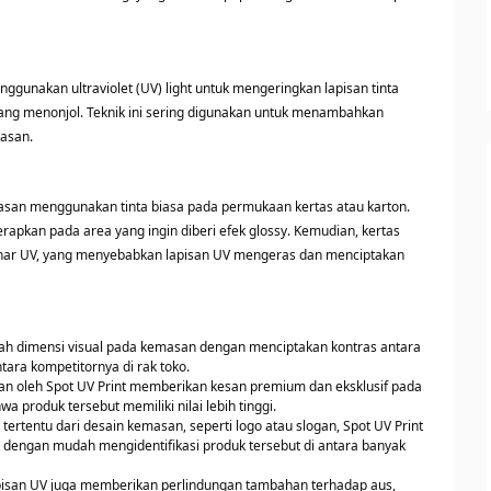
ggunakan ultraviolet (UV) light untuk mengeringkan lapisan tinta
 yang menonjol. Teknik ini sering digunakan untuk menambahkan
masan.
asan menggunakan tinta biasa pada permukaan kertas atau karton.
terapkan pada area yang ingin diberi efek glossy. Kemudian, kertas
nar UV, yang menyebabkan lapisan UV mengeras dan menciptakan
ah dimensi visual pada kemasan dengan menciptakan kontras antara
tara kompetitornya di rak toko.
lkan oleh Spot UV Print memberikan kesan premium dan eksklusif pada
produk tersebut memiliki nilai lebih tinggi.
rtentu dari desain kemasan, seperti logo atau slogan, Spot UV Print
engan mudah mengidentifikasi produk tersebut di antara banyak
pisan UV juga memberikan perlindungan tambahan terhadap aus,