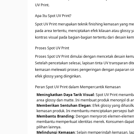
UV Print.
Apa Itu Spot UV Print?
Spot UV Print merupakan teknik finishing kemasan yang men
pada area tertentu, menciptakan efek kilauan atau glossy
kontras visual pada bagian-bagian tertentu dari desain ke
Proses Spot UV Print
Proses Spot UV Print dimulai dengan mencetak desain kem
Setelah pencetakan selesai, lapisan tinta UV transparan di
kemasan melewati proses pengeringan dengan paparan si
efek glossy yang diinginkan.
Peran Spot UV Print dalam Mempercantik Kemasan
Meningkatkan Daya Tarik Visual
: Spot UV Print menamb
area glossy dan matte. Ini membuat produk menonjol di an
Memberikan Sentuhan Elegan
: Efek glossy yang dihasi
kemasan produk. Ini membantu menciptakan persepsi bahwa 
Membantu Branding
: Dengan menyoroti elemen-elemen te
membantu memperkuat identitas merek. Konsumen dapat d
pilihan lainnya.
Melindungi Kemasan
: Selain memperindah kemasan, la