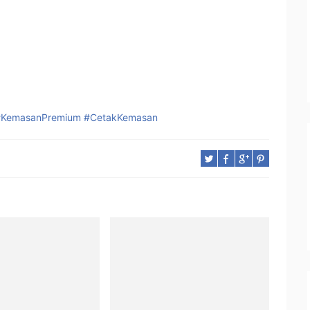
#KemasanPremium
#CetakKemasan