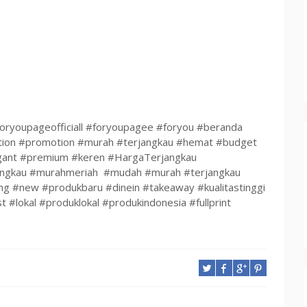
oryoupageofficiall #foryoupagee #foryou #beranda
ation #promotion #murah #terjangkau #hemat #budget
egant #premium #keren #HargaTerjangkau
jangkau #murahmeriah #mudah #murah #terjangkau
ng #new #produkbaru #dinein #takeaway #kualitastinggi
t #lokal #produklokal #produkindonesia #fullprint