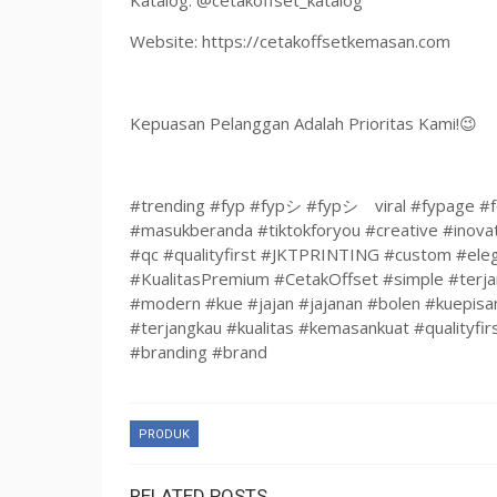
Katalog: @cetakoffset_katalog
Website: https://cetakoffsetkemasan.com
Kepuasan Pelanggan Adalah Prioritas Kami!😉
#trending #fyp #fypシ #fypシ゚viral #fypage #f
#masukberanda #tiktokforyou #creative #inov
#qc #qualityfirst #JKTPRINTING #custom #el
#KualitasPremium #CetakOffset #simple #ter
#modern #kue #jajan #jajanan #bolen #kuepisa
#terjangkau #kualitas #kemasankuat #qualityfirs
#branding #brand
PRODUK
RELATED POSTS