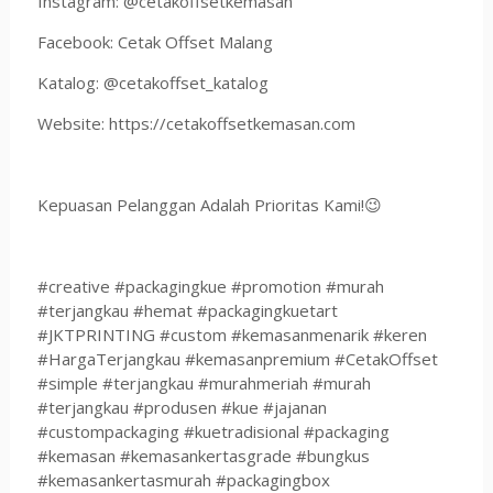
Instagram: @cetakoffsetkemasan
Facebook: Cetak Offset Malang
Katalog: @cetakoffset_katalog
Website: https://cetakoffsetkemasan.com
Kepuasan Pelanggan Adalah Prioritas Kami!😉
#creative #packagingkue #promotion #murah
#terjangkau #hemat #packagingkuetart
#JKTPRINTING #custom #kemasanmenarik #keren
#HargaTerjangkau #kemasanpremium #CetakOffset
#simple #terjangkau #murahmeriah #murah
#terjangkau #produsen #kue #jajanan
#custompackaging #kuetradisional #packaging
#kemasan #kemasankertasgrade #bungkus
#kemasankertasmurah #packagingbox