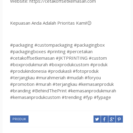
Website: https://cetakoffsetkemasan.com
Kepuasan Anda Adalah Prioritas Kami!😉
#packaging #custompackaging #packagingbox
#packagingboxes #printing #percetakan
#cetakoffsetkemasan #JKTPRINTING #custom
#boxprodukmurah #boxprodukcustom #produk
#produkindonesia #produkasli #fotoproduk
#terjangkau #murahmeriah #mudah #foryou
#promotion #murah #terjangkau #kemasanproduk
#branding #BehindThePrint #kemasanprodukmurah
#kemasanprodukcustom #trending #fyp #fypage
PRODUK