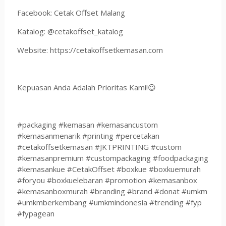
Facebook: Cetak Offset Malang
Katalog: @cetakoffset_katalog
Website: https://cetakoffsetkemasan.com
Kepuasan Anda Adalah Prioritas Kami!😉
#packaging #kemasan #kemasancustom
#kemasanmenarik #printing #percetakan
#cetakoffsetkemasan #JKTPRINTING #custom
#kemasanpremium #custompackaging #foodpackaging
#kemasankue #CetakOffset #boxkue #boxkuemurah
#foryou #boxkuelebaran #promotion #kemasanbox
#kemasanboxmurah #branding #brand #donat #umkm
#umkmberkembang #umkmindonesia #trending #fyp
#fypagean