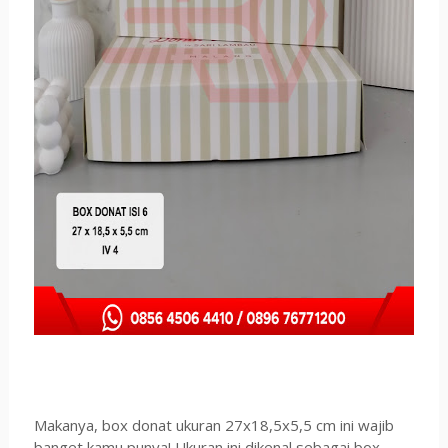
Makanya, box donat ukuran 27x18,5x5,5 cm ini wajib
banget kamu punya! Ukuran ini dikenal sebagai box