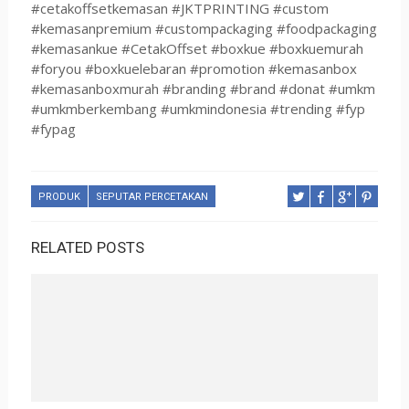
#cetakoffsetkemasan #JKTPRINTING #custom
#kemasanpremium #custompackaging #foodpackaging
#kemasankue #CetakOffset #boxkue #boxkuemurah
#foryou #boxkuelebaran #promotion #kemasanbox
#kemasanboxmurah #branding #brand #donat #umkm
#umkmberkembang #umkmindonesia #trending #fyp
#fypag
PRODUK
SEPUTAR PERCETAKAN
RELATED POSTS