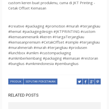
custom keren buat produkmu, cuma di JKT Printing -
Cetak Offset Kemasan
#creative #packaging #promotion #murah #terjangkau
#hemat #packagingdesign #JKTPRINTING #custom
#kemasanmenarik #keren #HargaTerjangkau
#kemasanpremium #CetakOffset #simple #terjangkau
#murahmeriah #murah #terjangkau #produsen
#lunchbox #umkm #custompackaging
#umkmberkembang #packaging #kemasan #restoran
#bungkus #umkmindonesia #pembungkus
PRODUK
SEPUTAR PERCETAKAN
RELATED POSTS