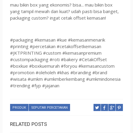
mau bikin box yang ekonomis? bisa... mau bikin box
yang tampil mewah dan kuat? udah pasti bisa banget,
packaging custom? ingat cetak offset kemasan!
#packaging #kemasan #kue #kemasanmenarik
#printing #percetakan #cetakoffsetkemasan
#JKTPRINTING #custom #kemasanpremium
#custompackaging #roti #bakery #CetakOffset
#boxkue #boxkuemurah #foryou #kemasancustom
#promotion #oleholeh #khas #branding #brand
#wisata #umkm #umkmberkembang #umkmindonesia
#trending #fyp #jajanan
PRODUK
SEPUTAR PERCETAKAN
RELATED POSTS