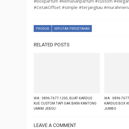
#boxparfum #kemasanparfum #custom #elegan
#CetakOffset #simple #terjangkau #murahmeri
PRODUK
SEPUTAR PERCETAKAN
RELATED POSTS
WA : 0896-7677-1200, BUAT KARDUS
WA : 0896-7677
KUE CUSTOM TAPI GAK BIKIN KANTONG
KARDUS BOX K
UMKM JEBOL!
JUMBO
LEAVE A COMMENT