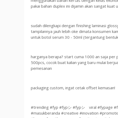
menggunakan bahan kertas dengan kelas ekonomi
pakai bahan duplex ini dijamin akan sangat kua
sudah dilengkapi dengan finishing laminasi glossy
tampilannya jauh lebih oke dimata konsumen ka
untuk botol serum 30 - 50ml (tergantung bentuk
harganya berapa? start cuma 1000 an saja per 
500pcs, cocok buat kalian yang baru mulai berju
pemesanan
packaging custom, ingat cetak offset kemasan!
#trending #fyp #fypシ #fypシ゚viral #fypage #f
#masukberanda #creative #inovation #promoti