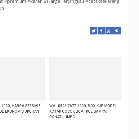
t #premium #keren #HargaTerjangkau #cetaksekarang
ah
-1200, HARGA SPESIAL!
WA : 0896-7677-1200, BOX KUE MODEL
UE EKONOMIS UKURAN
KOTAK COCOK BUAT KUE SAMPAI
DONAT JUMBO