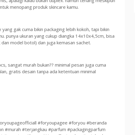
s, apalagi kalau bukan duplex. namun tenang meskipun
t untuk menopang produk skincare kamu.
 yang gak cuma bikin packaging lebih kokoh, tapi bikin
mu. punya ukuran yang cukup diangka 14x10x4,5cm, bisa
 dan model botol) dan juga kemasan sachet.
pcs, sangat murah bukan?? minimal pesan juga cuma
alan, gratis desain tanpa ada ketentuan minimal
oryoupageofficiall #foryoupagee #foryou #beranda
on #murah #terjangkau #parfum #packagingparfum