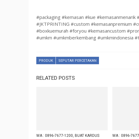
#packaging #kemasan #kue #kemasanmenarik #p
#JKTPRINTING #custom #kemasanpremium #cus
#boxkuemurah #foryou #kemasancustom #promo
#umkm #umkmberkembang #umkmindonesia #tre
PRODUK
SEPUTAR PERCETAKAN
RELATED POSTS
WA : 0896-7677-1200, BUAT KARDUS
WA : 0896-7677