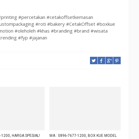
rinting #percetakan #cetakoffsetkemasan
tompackaging #roti #bakery #CetakOffset #boxkue
tion #oleholeh #khas #branding #brand #wisata
nding #fyp #jajanan
-1200, HARGA SPESIAL!
WA : 0896-7677-1200, BOX KUE MODEL