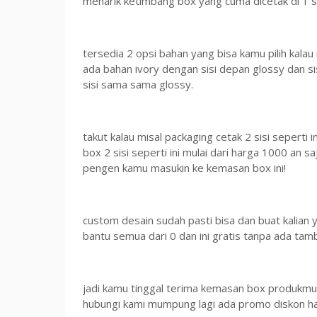
menarik ketimbang box yang cuma dicetak di 1 si
tersedia 2 opsi bahan yang bisa kamu pilih kalau
ada bahan ivory dengan sisi depan glossy dan s
sisi sama sama glossy.
takut kalau misal packaging cetak 2 sisi seperti 
box 2 sisi seperti ini mulai dari harga 1000 an
pengen kamu masukin ke kemasan box ini!
custom desain sudah pasti bisa dan buat kalian 
bantu semua dari 0 dan ini gratis tanpa ada tam
jadi kamu tinggal terima kemasan box produkmu d
hubungi kami mumpung lagi ada promo diskon har