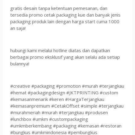
gratis desain tanpa ketentuan pemesanan, dan
tersedia promo cetak packaging kue dan banyak jenis
packaging produk lain dengan harga start cuma 1000
an saja!
hubungi kami melalui hotline diatas dan dapatkan
berbagai promo eksklusif yang akan selalu ada setiap
bulannya!
#creative #packaging #promotion #murah #terjangkau
#hemat #packagingdesign #JKTPRINTING #custom
#kemasanmenarik #keren #HargaTerjangkau
#kemasanpremium #CetakOffset #simple #terjangkau
#murahmeriah #murah #terjangkau #produsen
#lunchbox #umkm #custompackaging
#umkmberkembang #packaging #kemasan #restoran
#bungkus #umkmindonesia #pembungkus