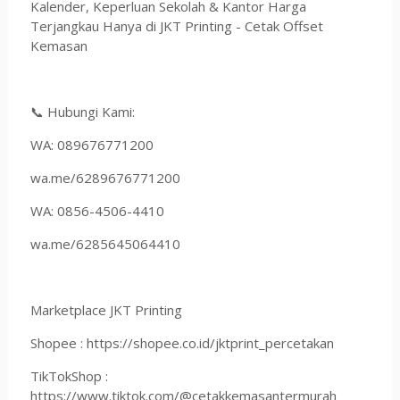
Kalender, Keperluan Sekolah & Kantor Harga
Terjangkau Hanya di JKT Printing - Cetak Offset
Kemasan
📞 Hubungi Kami:
WA: 089676771200
wa.me/6289676771200
WA: 0856-4506-4410
wa.me/6285645064410
Marketplace JKT Printing
Shopee : https://shopee.co.id/jktprint_percetakan
TikTokShop :
https://www.tiktok.com/@cetakkemasantermurah