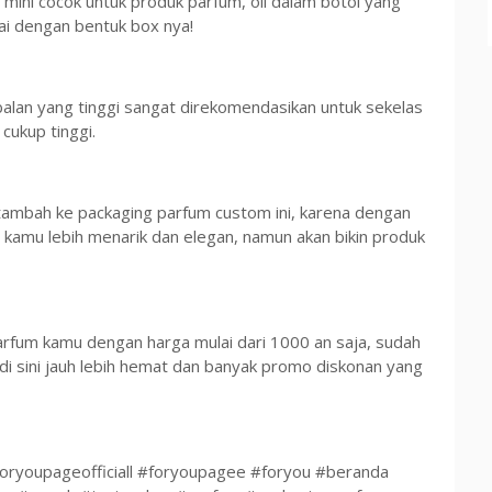
mini cocok untuk produk parfum, oil dalam botol yang
i dengan bentuk box nya!
lan yang tinggi sangat direkomendasikan untuk sekelas
cukup tinggi.
u tambah ke packaging parfum custom ini, karena dengan
 kamu lebih menarik dan elegan, namun akan bikin produk
arfum kamu dengan harga mulai dari 1000 an saja, sudah
 di sini jauh lebih hemat dan banyak promo diskonan yang
oryoupageofficiall #foryoupagee #foryou #beranda