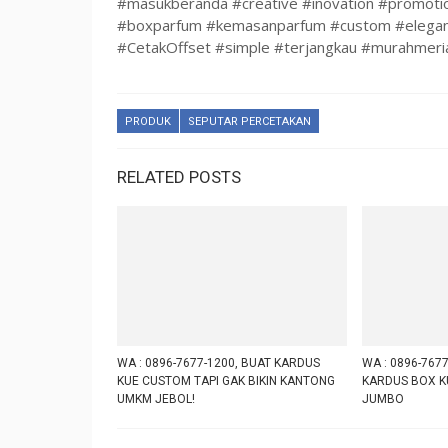
#masukberanda #creative #inovation #promoti
#boxparfum #kemasanparfum #custom #elegan
#CetakOffset #simple #terjangkau #murahmeri
PRODUK
SEPUTAR PERCETAKAN
RELATED POSTS
WA : 0896-7677-1200, BUAT KARDUS
WA : 0896-7677
KUE CUSTOM TAPI GAK BIKIN KANTONG
KARDUS BOX K
UMKM JEBOL!
JUMBO