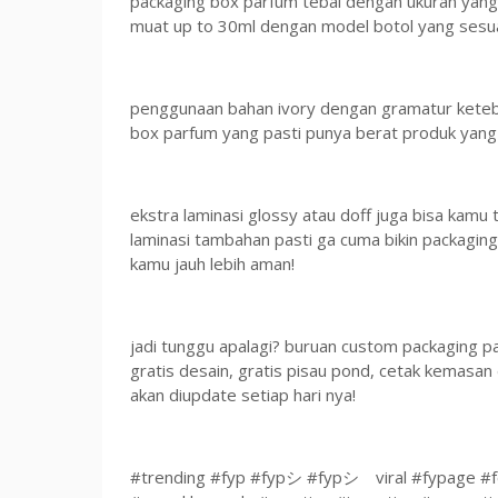
packaging box parfum tebal dengan ukuran yang 
muat up to 30ml dengan model botol yang sesua
penggunaan bahan ivory dengan gramatur keteba
box parfum yang pasti punya berat produk yang 
ekstra laminasi glossy atau doff juga bisa kam
laminasi tambahan pasti ga cuma bikin packaging
kamu jauh lebih aman!
jadi tunggu apalagi? buruan custom packaging p
gratis desain, gratis pisau pond, cetak kemasan
akan diupdate setiap hari nya!
#trending #fyp #fypシ #fypシ゚viral #fypage #f