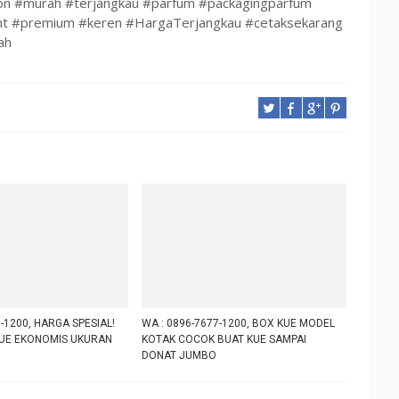
on #murah #terjangkau #parfum #packagingparfum
t #premium #keren #HargaTerjangkau #cetaksekarang
ah
-1200, HARGA SPESIAL!
WA : 0896-7677-1200, BOX KUE MODEL
UE EKONOMIS UKURAN
KOTAK COCOK BUAT KUE SAMPAI
DONAT JUMBO