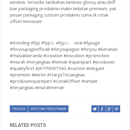
window. tersedia tambahan laminasi glossy atau doff
biar packaging produkmu makin keliatan premium, yuk
pesan packaging custom produkmu cuma di cetak
offset kemasan!
#trending #fyp #fypシ #fypシ゚viral #fypage
#foryoupageofficiall #foryoupagee #foryou #beranda
#masukberanda #creative #inovation #promotion
#murah #terjangkau #hemat #sparepart #produsen
#qualityfirst #JKTPRINTING #custom #elegant
#premium #keren #HargaTerjangkau
#produsensparepart #CetakOffset #simple
#terjangkau #murahmeriah
PRODUK
SEPUTAR PERCETAKAN
RELATED POSTS