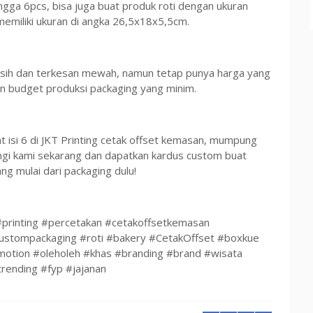
ingga 6pcs, bisa juga buat produk roti dengan ukuran
memiliki ukuran di angka 26,5x18x5,5cm.
 bersih dan terkesan mewah, namun tetap punya harga yang
 budget produksi packaging yang minim.
 isi 6 di JKT Printing cetak offset kemasan, mumpung
ngi kami sekarang dan dapatkan kardus custom buat
 mulai dari packaging dulu!
rinting #percetakan #cetakoffsetkemasan
tompackaging #roti #bakery #CetakOffset #boxkue
tion #oleholeh #khas #branding #brand #wisata
nding #fyp #jajanan