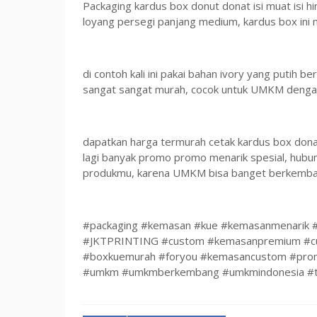
Packaging kardus box donut donat isi muat isi h
loyang persegi panjang medium, kardus box ini 
di contoh kali ini pakai bahan ivory yang putih
sangat sangat murah, cocok untuk UMKM dengan
dapatkan harga termurah cetak kardus box donat
lagi banyak promo promo menarik spesial, hubu
produkmu, karena UMKM bisa banget berkembang
#packaging #kemasan #kue #kemasanmenarik #p
#JKTPRINTING #custom #kemasanpremium #cus
#boxkuemurah #foryou #kemasancustom #promo
#umkm #umkmberkembang #umkmindonesia #tre