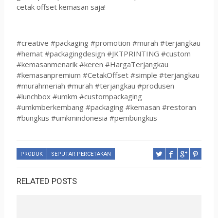
cetak offset kemasan saja!
#creative #packaging #promotion #murah #terjangkau
#hemat #packagingdesign #JKTPRINTING #custom
#kemasanmenarik #keren #HargaTerjangkau
#kemasanpremium #CetakOffset #simple #terjangkau
#murahmeriah #murah #terjangkau #produsen
#lunchbox #umkm #custompackaging
#umkmberkembang #packaging #kemasan #restoran
#bungkus #umkmindonesia #pembungkus
PRODUK
SEPUTAR PERCETAKAN
RELATED POSTS